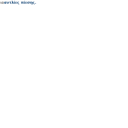
ια
αντλίες πίεσης
.