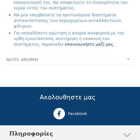
επανεκκίνησή του. Να αποφεύγετε τη στασιμότητα του
νερού εντός του συστήματος.
Να μην υπερβαίνετε τα προτεινόμενα διαστήματα
αντικατάστασης των περιεχομένων ανταλλακτικών
φίλτρων.
Για οποιαδήποτε ερώτηση ή απορία αναφορικά με την
ορθή εγκατάσταση, συντήρηση ή επισκευή του
συστήματος, παρακαλώ
επικοινωνήστε μαζί μας
.
ΔΕΙΤΕ ΑΚΟΜΗ
Ακολουθηστε μας
Facebook
Πληροφορίες