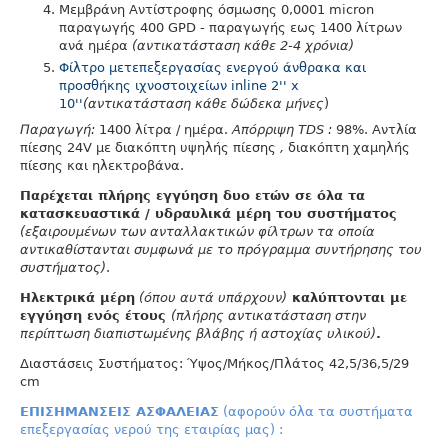
Μεμβράνη Αντίστροφης όσμωσης 0,0001 micron
παραγωγής 400 GPD - παραγωγής εως 1400 λίτρων
ανά ημέρα
(αντικατάσταση κάθε 2-4 χρόνια)
Φίλτρο μετεπεξεργασίας ενεργού άνθρακα και
προσθήκης ιχνοστοιχείων inline 2'' x
10''
(αντικατάσταση κάθε δώδεκα μήνες
)
Παραγωγή:
1400 λίτρα / ημέρα.
Απόρριψη TDS :
98%. Αντλία
πίεσης 24V με διακόπτη υψηλής πίεσης
,
διακόπτη χαμηλής
πίεσης και ηλεκτροβάνα.
Παρέχεται πλήρης εγγύηση δυο ετών σε όλα τα
κατασκευαστικά / υδραυλικά μέρη του συστήματος
(εξαιρουμένων των ανταλλακτικών φίλτρων τα οποία
αντικαθίστανται συμφωνά με το πρόγραμμα συντήρησης του
συστήματος)
.
Ηλεκτρικά μέρη
(όπου αυτά υπάρχουν)
καλύπτονται με
εγγύηση ενός έτους
(πλήρης αντικατάσταση στην
περίπτωση διαπιστωμένης βλάβης ή αστοχίας υλικού)
.
Διαστάσεις Συστήματος: Ύψος/Μήκος/Πλάτος 42,5/36,5/29
cm
ΕΠΙΣΗΜΑΝΣΕΙΣ ΑΣΦΑΛΕΙΑΣ
(αφορούν όλα τα συστήματα
επεξεργασίας νερού της εταιρίας μας) :