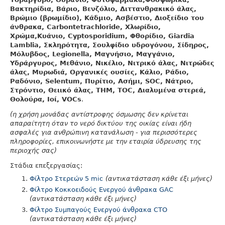
Βακτηρίδια, Βάριο, Βενζόλιο, Διττανθρακικό άλας,
Βρώμιο (βρωμίδιο), Κάδμιο, Ασβέστιο, Διοξείδιο του
άνθρακα, Carbontetrachloride, Χλωρίδιο,
Χρώμα,Κυάνιο, Cyptosporidium, Φθορίδιο, Giardia
Lamblia, Σκληρότητα, Σουλφίδιο υδρογόνου, Σίδηρος,
Μόλυβδος, Legionella, Μαγνήσιο, Μαγγάνιο,
Υδράργυρος, Μεθάνιο, Νικέλιο, Νιτρικό άλας, Νιτρώδες
άλας, Μυρωδιά, Οργανικές ουσίες, Κάλιο, Ράδιο,
Ραδόνιο, Selentum, Πυρίτιο, Ασήμι, SOC, Νάτριο,
Στρόντιο, Θειικό άλας, THM, TOC, Διαλυμένα στερεά,
Θολούρα, Ιοί, VOCs
.
(η χρήση μονάδας αντίστροφης όσμωσης δεν κρίνεται
απαραίτητη όταν το νερό δικτύου της οικίας είναι ήδη
ασφαλές για ανθρώπινη κατανάλωση - για περισσότερες
πληροφορίες, επικοινωνήστε με την εταιρία ύδρευσης της
περιοχής σας)
Στάδια επεξεργασίας:
Φίλτρο Στερεών 5 mic
(αντικατάσταση κάθε έξι μήνες)
Φίλτρο Κοκκοειδούς Ενεργού άνθρακα
GAC
(αντικατάσταση κάθε έξι μήνες)
Φίλτρο Συμπαγούς Eνεργού άνθρακα
CTO
(αντικατάσταση κάθε έξι μήνες)