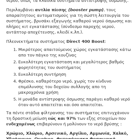
νερού, όπως τα κλασικά συστήματα αντίστροφης όσμωσης.
Περιλαμβάνει
αντλία πίεσης
(booster pump)
, τους
απαραίτητους αυτοματισμούς για τη σώστη λειτουργία του
συστήματος, βρυσάκι εξαγωγής καθαρού νερού όσμωσης και
πλήρες κιτ εγκατάστασης (σύνδεσμο παροχής νερού,
αντάπτορ αποχέτευσης, κλειδί κ.λπ.).
Πλεονεκτήματα συστήματος
Direct 400 Boost
:
Μικρότερος απαιτούμενος χώρος εγκατάστασης κάτω
απο τον πάγκο της κουζίνας
Ευκολότερη εγκατάσταση και μεγαλύτερος βαθμός
φορητότητας του συστήματος
Ευκολότερη συντήρηση
Φρέσκο, καθαρότερο νερό, χωρίς τον κίνδυνο
επιμόλυνσης του δοχείου συλλογής απο τη
μακροχρόνια χρήση
Η μονάδα αντίστροφης όσμωσης παράγει καθαρό νερό
όταν αυτό απαιτείται και όσο απαιτείται.
Tα πέντε στάδια φίλτρανσης του συστήματος επιτυγχάνουν
τη δραστική μείωση
εώς και 97%
των εξης στοιχείων που
ενδεχομένως
επιβαρύνουν ή μολύνουν το νερό βρύσης :
Χρώμιο, Χλώριο, Αρσενικό, Αργίλιο, Αμμωνία, Χαλκό,
Υδράργυρο, Ουράνιο, Φυτοφάρμακα,Φοσφωρικά,