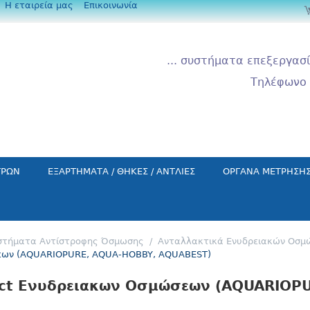
Η εταιρεία μας
Επικοινωνία
... συστήματα επεξεργασί
Τηλέφωνο 
ΤΡΩΝ
ΕΞΑΡΤΗΜΑΤΑ / ΘΗΚΕΣ / ΑΝΤΛΙΕΣ
ΟΡΓΑΝΑ ΜΕΤΡΗΣΗ
στήματα Αντίστροφης Όσμωσης
/
Aνταλλακτικά Ενυδρειακών Οσμ
σεων (AQUARIOPURE, AQUA-HOBBY, AQUABEST)
ct Ενυδρειακων Οσμώσεων (AQUARIOP