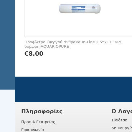
Προφίλτρο Ενεργού άνθρακα In-Line 2,5''x11'' για
όσμωση AQUARIOPURE
€
8.00
Πληροφορίες
Ο Λογ
Σύνδεση
Προφιλ Εταιρείας
Δημιουργί
Επικοινωνία