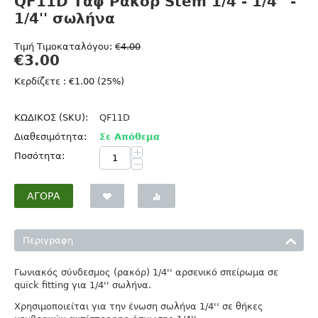
QF11D Ταφ Ρακόρ Stem 1/4 - 1/4'' -
1/4'' σωλήνα
Τιμή Τιμοκαταλόγου:
€
4.00
€
3.00
Κερδίζετε : €
1.00
(
25
%)
ΚΩΔΙΚΟΣ (SKU):
QF11D
Διαθεσιμότητα:
Σε Απόθεμα
+
Ποσότητα:
−
ΑΓΟΡΆ
Περιγραφη
Γωνιακός σύνδεσμος (ρακόρ) 1/4'' αρσενικό σπείρωμα σε
quick fitting για 1/4'' σωλήνα.
Χρησιμοποιείται για την ένωση σωλήνα 1/4'' σε θήκες