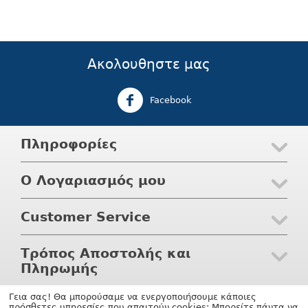
Ακολουθηστε μας
Facebook
Πληροφορίες
Ο Λογαριασμός μου
Customer Service
Τρόπος Αποστολής και
Πληρωμής
Γεια σας! Θα μπορούσαμε να ενεργοποιήσουμε κάποιες
© 2004 - 2026 Waterwaves.gr. Υποστηριξη
shopping software
πρόσθετες υπηρεσίες που απαιτούν cookies; Μπορείτε πάντα να