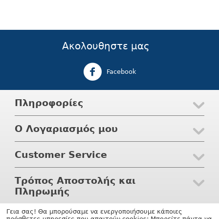
Ακολουθηστε μας
Facebook
Πληροφορίες
Ο Λογαριασμός μου
Customer Service
Τρόπος Αποστολής και
Πληρωμής
Γεια σας! Θα μπορούσαμε να ενεργοποιήσουμε κάποιες
© 2004 - 2026 Waterwaves.gr. Υποστηριξη
shopping software
πρόσθετες υπηρεσίες που απαιτούν cookies; Μπορείτε πάντα να