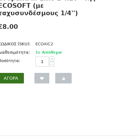
ECOSOFT (με
ταχυσυνδέσμους 1/4'')
€
8.00
ΚΩΔΙΚΟΣ (SKU):
ECOAIC2
Διαθεσιμότητα:
Σε Απόθεμα
+
Ποσότητα:
−
ΑΓΟΡΆ