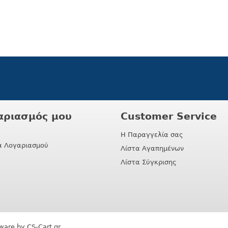
αριασμός μου
Customer Service
Η Παραγγελία σας
α Λογαριασμού
Λίστα Αγαπημένων
Λίστα Σύγκρισης
ware by CS-Cart.gr