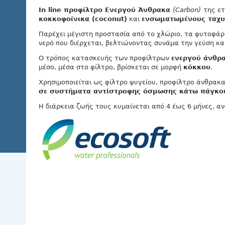
In line προφίλτρo
Ενεργού Άνθρακα
(Carbon)
της ε
κοκκοφοίνικα (coconut)
και
ενσωματωμένους ταχυσ
Παρέχει μέγιστη προστασία από το χλώριο, τα φυτοφά
νερό που διέρχεται, βελτιώνοντας συνάμα την γεύση και
O τρόπος κατασκευής των προφίλτρων
ενεργού άνθρ
μέσο, μέσα στο φίλτρο, βρίσκεται σε μορφή
κόκκου
.
Χρησιμοποιείται ως φίλτρο ψυγείου, προφίλτρο άνθρακ
σε συστήματα αντίστροφης όσμωσης κάτω πάγκου (
Η διάρκεια ζωής τους κυμαίνεται από 4 έως 6 μήνες, α