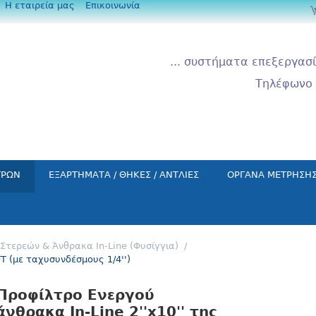
Η εταιρεία μας
Επικοινωνία
... συστήματα επεξεργασί
Τηλέφωνο 
ΤΡΩΝ
ΕΞΑΡΤΗΜΑΤΑ / ΘΗΚΕΣ / ΑΝΤΛΙΕΣ
ΟΡΓΑΝΑ ΜΕΤΡΗΣΗ
Στερεών & Άνθρακα In-Line (Φυσίγγια)
/
T (με ταχυσυνδέσμους 1/4'')
Προφίλτρο Ενεργού
άνθρακα In-Line 2''x10'' της