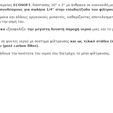
ταιρείας
ECOSOFT
, διάστασης 10'' x 2'' με άνθρακα σε κοκκοειδή 
υνδέσμους για σωλήνα 1/4'' στην είσοδο/έξοδο του φίλτρου
ρμακα και άλλους οργανικούς ρυπαντές, καθαρίζοντας αποτελεσμα
 την οσμή του.
ακα
εξασφαλίζει
την μέγιστη δυνατή παροχή νερού
μιας και το 
α σε ψύκτες νερού με σύστημα φίλτρανσης
και ως τελικό στάδιο 
post carbon filter).
νάλογα την ποιότητα του νερού που διατρέχει το μέσο φίλτρανσης.