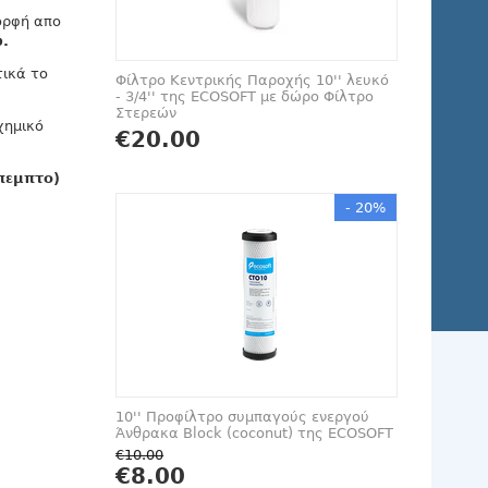
μορφή απο
.
τικά το
Φίλτρο Κεντρικής Παροχής 10'' λευκό
- 3/4'' της ECOSOFT με δώρο Φίλτρο
Στερεών
χημικό
€
20.00
(πεμπτο)
- 20%
10'' Προφίλτρο συμπαγούς ενεργού
Άνθρακα Block (coconut) της ECOSOFT
€
10.00
€
8.00