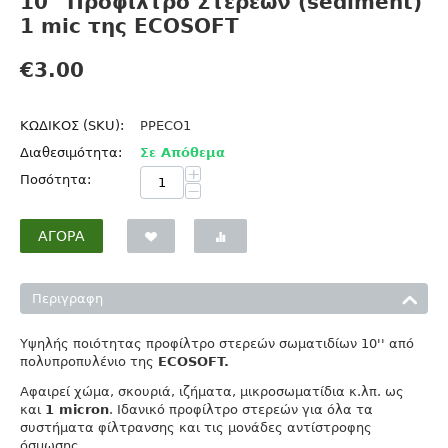
10'' Προφίλτρο Στερεών (sediment)
1 mic της ECOSOFT
€
3.00
ΚΩΔΙΚΟΣ (SKU):
PPECO1
Διαθεσιμότητα:
Σε Απόθεμα
+
Ποσότητα:
−
ΑΓΟΡΆ
Περιγραφη
Υψηλής ποιότητας προφίλτρο στερεών σωματιδίων 10''
από
πολυπροπυλένιο της
ECOSOFT.
Aφαιρεί χώμα, σκουριά, ιζήματα, μικροσωματίδια κ.λπ. ως
και
1 micron
. Ιδανικό προφίλτρο στερεών για όλα τα
συστήματα φίλτρανσης και τις μονάδες αντίστροφης
όσμωσης.