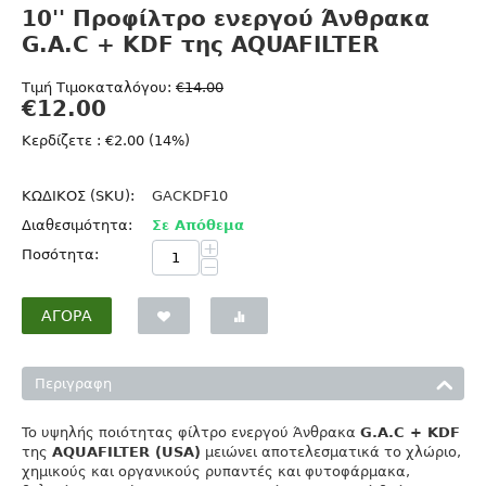
10'' Προφίλτρο ενεργού Άνθρακα
G.A.C + KDF της AQUAFILTER
Τιμή Τιμοκαταλόγου:
€
14.00
€
12.00
Κερδίζετε : €
2.00
(
14
%)
ΚΩΔΙΚΟΣ (SKU):
GACKDF10
Διαθεσιμότητα:
Σε Απόθεμα
+
Ποσότητα:
−
ΑΓΟΡΆ
Περιγραφη
To υψηλής ποιότητας φίλτρο ενεργού Άνθρακα
G.A.C + KDF
της
AQUAFILTER (USA)
μειώνει αποτελεσματικά το χλώριο,
χημικούς και οργανικούς ρυπαντές και φυτοφάρμακα,