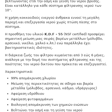
βελτιώνοντας έτσι την οσμη και γεύση του νερού βρύσης.
Είναι κατάλληλο για κάθε σύστημα φίλτρανσης νερού των
10''.
Η χρήση κοκκοειδούς ενεργού άνθρακα ευνοεί τη μεγάλη
παροχή και επεξεργασία νερού χωρίς πτώση πίεσης στο
σύστημα.
Η προσθήκη του υλικού
Κ.D.F - 55
(NSF certified) προσφέρει
σημαντική μείωση μιας σειράς βαρέων μετάλλων (μόλυβδο,
αρσενικό, νικέλιο, χαλκό κ.λπ.) ενώ παράλληλα έχει
βακτηριοστατικές ιδιότητες.
Η διάρκεια ζωής του φίλτρου κυμαίνεται από 3 εώς 6 μήνες,
ανάλογα με την δομή του συστήματος φίλτρανσης και της
ποιότητας του νερού δικτύου που πρόκειται να επεξεργαστεί.
Χαρακτηριστικά:
99% απομάκρυνση χλωρίου
Μείωση της περιεκτικότητας σε σίδηρο και βαρέα
μέταλλα (μόλυβδος, αρσενικό, κάδμιο, υδράργυρος)
Αφαίρεση υδρόθειου
Αφαίρεση φυτοφαρμάκων
Βιολογική απομάκρυνση των χημικών ενώσεων
Βελτιώνει την οσμή και τη γεύση του νερού