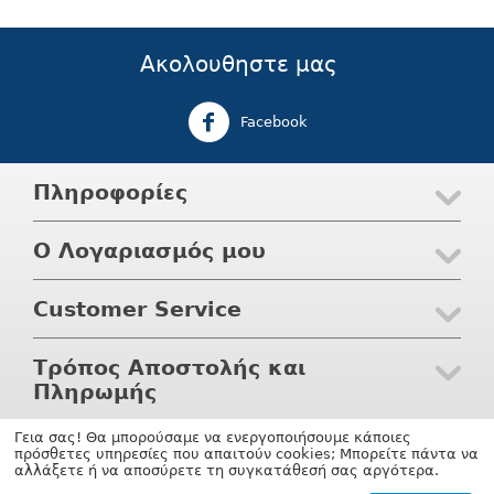
Ακολουθηστε μας
Facebook
Πληροφορίες
Ο Λογαριασμός μου
Customer Service
Τρόπος Αποστολής και
Πληρωμής
Γεια σας! Θα μπορούσαμε να ενεργοποιήσουμε κάποιες
© 2004 - 2026 Waterwaves.gr. Υποστηριξη
shopping software
πρόσθετες υπηρεσίες που απαιτούν cookies; Μπορείτε πάντα να
by CS-Cart.gr
αλλάξετε ή να αποσύρετε τη συγκατάθεσή σας αργότερα.