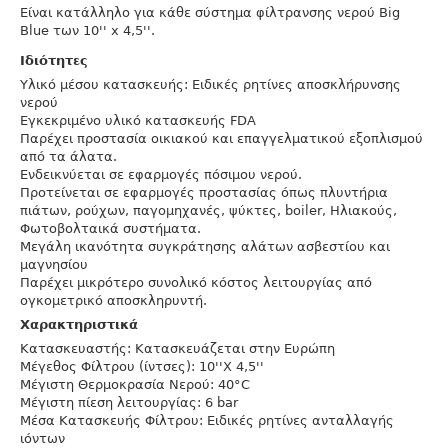
Είναι κατάλληλο για κάθε σύστημα φίλτρανσης νερού Big
Blue των 10'' x 4,5''.
Ιδιότητες
Υλικό μέσου κατασκευής: Ειδικές ρητίνες αποσκλήρυνσης
νερού
Εγκεκριμένο υλικό κατασκευής FDA
Παρέχει προστασία οικιακού και επαγγελματικού εξοπλισμού
από τα άλατα.
Ενδεικνύεται σε εφαρμογές πόσιμου νερού.
Προτείνεται σε εφαρμογές προστασίας όπως πλυντήρια
πιάτων, ρούχων, παγομηχανές, ψύκτες, boiler, Hλιακούς,
Φωτοβολταικά συστήματα.
Μεγάλη ικανότητα συγκράτησης αλάτων ασβεστίου και
μαγνησίου
Παρέχει μικρότερο συνολικό κόστος λειτουργίας από
ογκομετρικό αποσκληρυντή.
Χαρακτηριστικά
Κατασκευαστής: Kατασκευάζεται στην Ευρώπη
Μέγεθος Φίλτρου (ίντσες): 10''Χ 4,5''
Μέγιστη Θερμοκρασία Νερού: 40°C
Μέγιστη πίεση λειτουργίας: 6 bar
Μέσα Κατασκευής Φίλτρου: Ειδικές ρητίνες ανταλλαγής
ιόντων